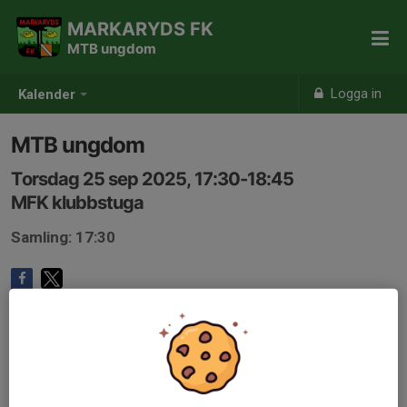
MARKARYDS FK
MTB ungdom
Logga in
Kalender
MTB ungdom
Torsdag 25 sep 2025, 17:30-18:45
MFK klubbstuga
Samling: 17:30