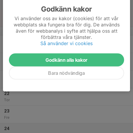
Lör
Godkänn kakor
18
Vi använder oss av kakor (cookies) för att vår
Sön
webbplats ska fungera bra för dig. De används
även för webbanalys i syfte att hjälpa oss att
v.34
förbättra våra tjänster.
19
Så använder vi cookies
Mån
20
Godkänn alla kakor
Tis
Bara nödvändiga
21
Ons
22
Tor
23
Fre
24