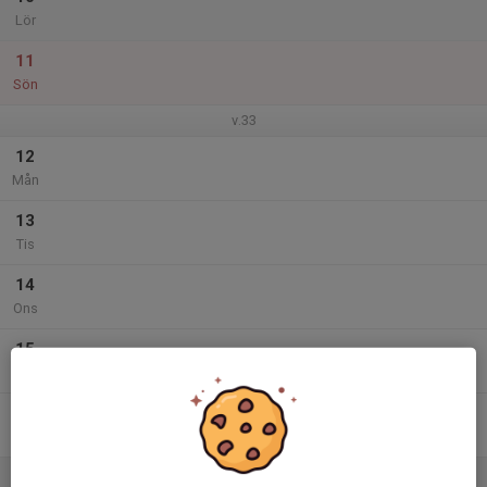
Lör
11
Sön
v.33
12
Mån
13
Tis
14
Ons
15
Tor
16
Fre
17