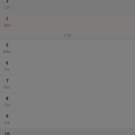
3
Lör
4
Sön
v.32
5
Mån
6
Tis
7
Ons
8
Tor
9
Fre
10