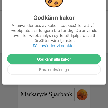
Resultat från MFK 2024-05-15.pdf
0,20 MB
Styrelse och sektioner 2026.pdf
Godkänn kakor
0,07 MB
Vi använder oss av kakor (cookies) för att vår
Tävlingsinformation 2026.pdf
webbplats ska fungera bra för dig. De används
0,13 MB
även för webbanalys i syfte att hjälpa oss att
förbättra våra tjänster.
Så använder vi cookies
Godkänn alla kakor
Bara nödvändiga